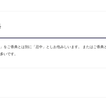
典
円」をご香典とは別に「忌中」としお包みしいます。 またはご香典
が多いです。