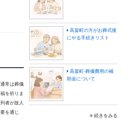
高畠町の方がお葬式後
にやる手続きリスト
高畠町-葬儀費用の補
助金について
、通常は葬儀
冥福を祈りま
参列者が故人
法要を通じ
続きをみる