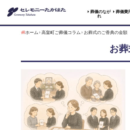
葬儀のなが
葬儀費
れ
ホーム
高畠町ご葬儀コラム
お葬式のご香典の金額
お葬