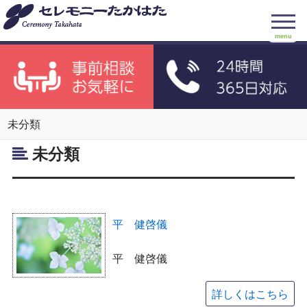
menu
未分類
未分類
平 健啓儀
平 健啓儀
詳しくはこちら