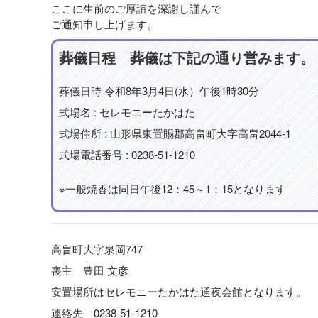
ここに生前のご厚誼を深謝し謹んで
ご通知申し上げます。
葬儀日程 葬儀は下記の通り営みます。
葬儀日時 令和8年3月4日(水）午後1時30分
式場名 : セレモニーたかはた
式場住所 : 山形県東置賜郡高畠町大字高畠2044-1
式場電話番号 : 0238-51-1210
※一般焼香は同日午後12：45～1：15となります
高畠町大字泉岡747
喪主 豊田 文彦
安置場所はセレモニーたかはた通夜会館となります。
連絡先 0238-51-1210