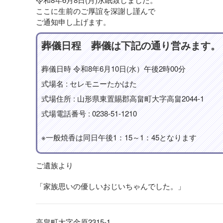
ここに生前のご厚誼を深謝し謹んで
ご通知申し上げます。
葬儀日程 葬儀は下記の通り営みます。
葬儀日時 令和8年6月10日(水）午後2時00分
式場名 : セレモニーたかはた
式場住所 : 山形県東置賜郡高畠町大字高畠2044-1
式場電話番号 : 0238-51-1210
※一般焼香は同日午後1：15～1：45となります
ご遺族より
「家族思いの優しいおじいちゃんでした。」
高畠町大字金原2315-1