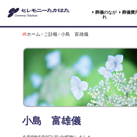
葬儀のなが
葬儀費
れ
ホーム
ご訃報
小島 富雄儀
小島 富雄儀
令和8年6月8日(月)永眠致しました。