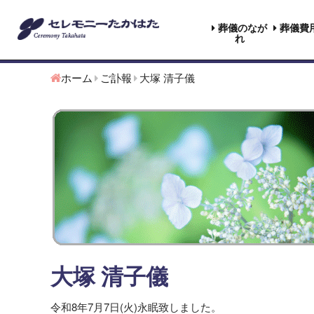
葬儀のなが
葬儀費
れ
ホーム
ご訃報
大塚 清子儀
大塚 清子儀
令和8年7月7日(火)永眠致しました。