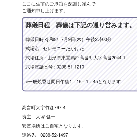
ここに生前のご厚誼を深謝し謹んで
ご通知申し上げます。
葬儀日程 葬儀は下記の通り営みます。
葬儀日時 令和8年7月9日(木）午後2時00分
式場名 : セレモニーたかはた
式場住所 : 山形県東置賜郡高畠町大字高畠2044-1
式場電話番号 : 0238-51-1210
※一般焼香は同日午後1：15～1：45となります
高畠町大字竹森767-4
喪主 大塚 健一
安置場所はご自宅となります。
連絡先 0238-52-1497