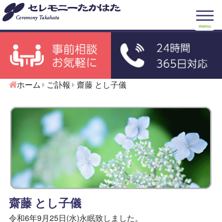
menu
ホーム
ご訃報
齋藤 とし子儀
齋藤 とし子儀
令和6年9月25日(水)永眠致しました。