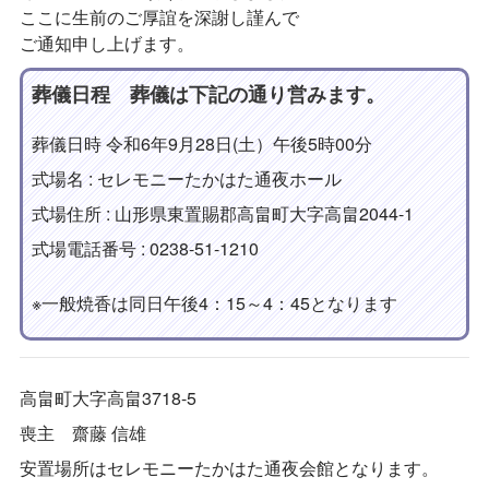
ここに生前のご厚誼を深謝し謹んで
ご通知申し上げます。
葬儀日程 葬儀は下記の通り営みます。
葬儀日時 令和6年9月28日(土）午後5時00分
式場名 : セレモニーたかはた通夜ホール
式場住所 : 山形県東置賜郡高畠町大字高畠2044-1
式場電話番号 : 0238-51-1210
※一般焼香は同日午後4：15～4：45となります
高畠町大字高畠3718-5
喪主 齋藤 信雄
安置場所はセレモニーたかはた通夜会館となります。