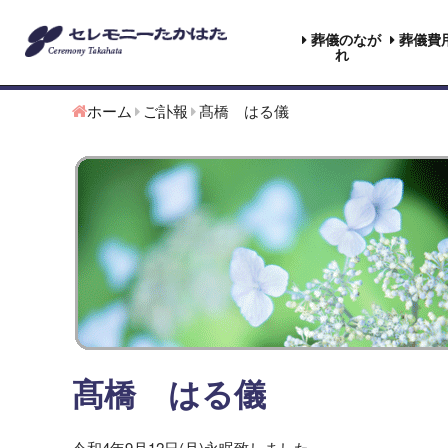
葬儀のなが
葬儀費
れ
ホーム
ご訃報
髙橋 はる儀
髙橋 はる儀
令和4年9月12日(月)永眠致しました。