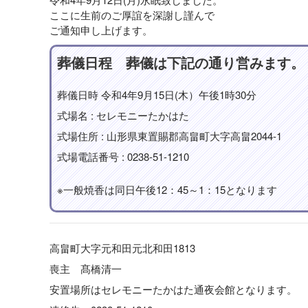
ここに生前のご厚誼を深謝し謹んで
ご通知申し上げます。
葬儀日程 葬儀は下記の通り営みます。
葬儀日時 令和4年9月15日(木）午後1時30分
式場名 : セレモニーたかはた
式場住所 : 山形県東置賜郡高畠町大字高畠2044-1
式場電話番号 : 0238-51-1210
※一般焼香は同日午後12：45～1：15となります
高畠町大字元和田元北和田1813
喪主 髙橋清一
安置場所はセレモニーたかはた通夜会館となります。