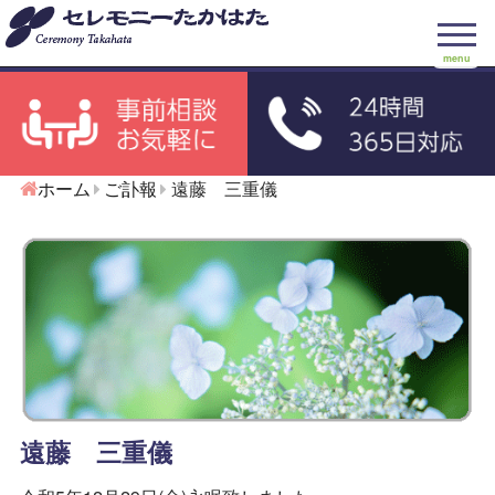
menu
ホーム
ご訃報
遠藤 三重儀
遠藤 三重儀