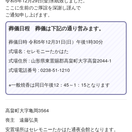
令和5年12月29日(金)永眠致しました。
ここに生前のご厚誼を深謝し謹んで
ご通知申し上げます。
葬儀日程 葬儀は下記の通り営みます。
葬儀日時 令和5年12月31日(日）午後1時30分
式場名 : セレモニーたかはた
式場住所 : 山形県東置賜郡高畠町大字高畠2044-1
式場電話番号 : 0238-51-1210
※一般焼香は同日午後12：45～1：15となります
高畠町大字亀岡3564
喪主 遠藤弘美
安置場所はセレモニーたかはた通夜会館となります。