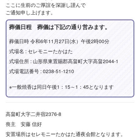
ここに生前のご厚誼を深謝し謹んで
ご通知申し上げます。
葬儀日程 葬儀は下記の通り営みます。
葬儀日時 令和6年11月27日(水）午後2時00分
式場名 : セレモニーたかはた
式場住所 : 山形県東置賜郡高畠町大字高畠2044-1
式場電話番号 : 0238-51-1210
※一般焼香は同日午後1：15～1：45となります
高畠町大字二井宿2376-8
喪主 安藤 信好
安置場所はセレモニーたかはた通夜会館となります。