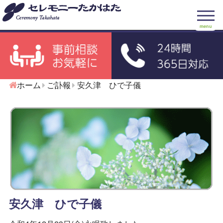
menu
ホーム
ご訃報
安久津 ひで子儀
安久津 ひで子儀