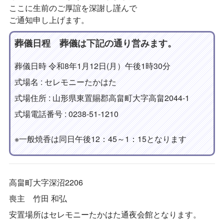
ここに生前のご厚誼を深謝し謹んで
ご通知申し上げます。
葬儀日程 葬儀は下記の通り営みます。
葬儀日時 令和8年1月12日(月）午後1時30分
式場名 : セレモニーたかはた
式場住所 : 山形県東置賜郡高畠町大字高畠2044-1
式場電話番号 : 0238-51-1210
※一般焼香は同日午後12：45～1：15となります
高畠町大字深沼2206
喪主 竹田 和弘
安置場所はセレモニーたかはた通夜会館となります。