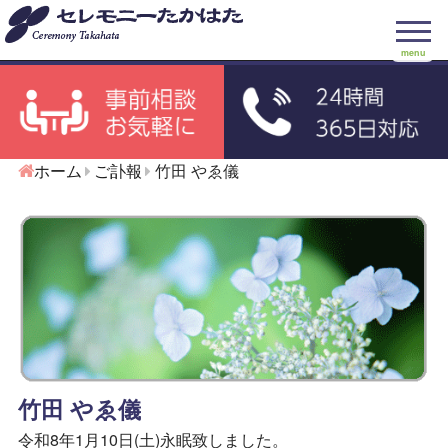
menu
ホーム
ご訃報
竹田 やゑ儀
竹田 やゑ儀
令和8年1月10日(土)永眠致しました。