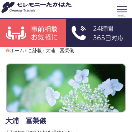
menu
ホーム
ご訃報
大浦 冨榮儀
大浦 冨榮儀