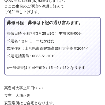
令和7年3月26日(水)永眠致しました。
ここに生前のご厚誼を深謝し謹んで
ご通知申し上げます。
葬儀日程 葬儀は下記の通り営みます。
葬儀日時 令和7年3月28日(金）午前10時00分
式場名 : セレモニーたかはた
式場住所 : 山形県東置賜郡高畠町大字高畠2044-1
式場電話番号 : 0238-51-1210
※一般焼香は同日午前9：15～9：45となります
高畠町大字上和田2378
喪主 大浦正則
安置場所はご自宅となります。